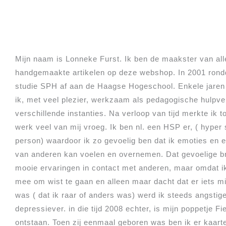
Mijn naam is Lonneke Furst. Ik ben de maakster van all
handgemaakte artikelen op deze webshop. In 2001 rondd
studie SPH af aan de Haagse Hogeschool. Enkele jare
ik, met veel plezier, werkzaam als pedagogische hulpver
verschillende instanties. Na verloop van tijd merkte ik to
werk veel van mij vroeg. Ik ben nl. een HSP er, ( hyper 
person) waardoor ik zo gevoelig ben dat ik emoties en 
van anderen kan voelen en overnemen. Dat gevoelige b
mooie ervaringen in contact met anderen, maar omdat ik
mee om wist te gaan en alleen maar dacht dat er iets 
was ( dat ik raar of anders was) werd ik steeds angstig
depressiever. in die tijd 2008 echter, is mijn poppetje Fi
ontstaan. Toen zij eenmaal geboren was ben ik er kaart