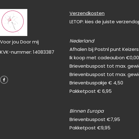
Verzendkosten
LETOP: kies de juiste verzend
Nederland
Voor jou Door mij
Afhalen bij Postnl punt Keizer
KVK-nummer: 14083387
Ik koop met cadeaubon €0,0
Brievenbuspost tot max. gewic
F
Brievenbuspost tot max. gewi
a
c
Brievenbuspakje € 4,50
e
b
Pakketpost € 6,95
o
o
k
-
f
Binnen Europa
Brievenbuspost €7,95
Pakketpost €9,95