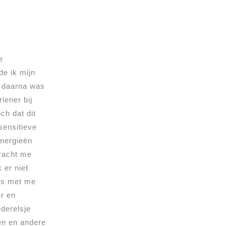
e
e ik mijn
n daarna was
lener bij
ch dat dit
sensitieve
energieën
racht me
 er niet
mis met me
er en
ederelsje
en en andere