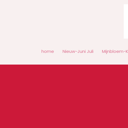
Ga
naar
de
inhoud
home
Nieuw-Juni Juli
Mijnbloem-