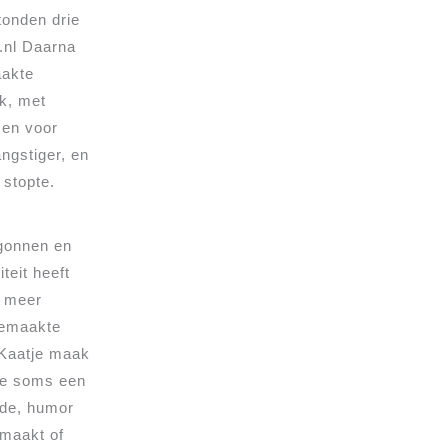
tonden drie
.nl Daarna
aakte
ok, met
 en voor
ngstiger, en
 stopte.
gonnen en
teit heeft
s meer
gemaakte
 Kaatje maak
 je soms een
efde, humor
 maakt of