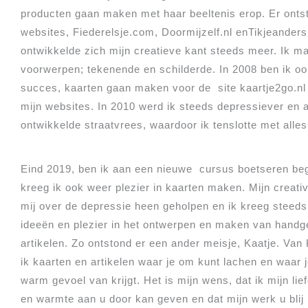
producten gaan maken met haar beeltenis erop. Er onts
websites, Fiederelsje.com, Doormijzelf.nl enTikjeanders
ontwikkelde zich mijn creatieve kant steeds meer. Ik m
voorwerpen; tekenende en schilderde. In 2008 ben ik o
succes, kaarten gaan maken voor de site kaartje2go.nl
mijn websites. In 2010 werd ik steeds depressiever en a
ontwikkelde straatvrees, waardoor ik tenslotte met alles
Eind 2019, ben ik aan een nieuwe cursus boetseren be
kreeg ik ook weer plezier in kaarten maken. Mijn creativi
mij over de depressie heen geholpen en ik kreeg steed
ideeën en plezier in het ontwerpen en maken van hand
artikelen. Zo ontstond er een ander meisje, Kaatje. Van
ik kaarten en artikelen waar je om kunt lachen en waar
warm gevoel van krijgt. Het is mijn wens, dat ik mijn li
en warmte aan u door kan geven en dat mijn werk u blij