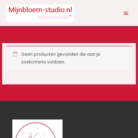
Ga
HOOF
naar
de
inhoud
Geen producten gevonden die aan je
zoekcriteria voldoen.