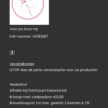
Voor jou Door mij
KVK-nummer: 14083387
F
a
c
e
Verzendkosten
b
o
LETOP: kies de juiste verzendoptie voor uw producten.
o
k
-
f
Nederland
Afhalen bij Postnl punt Keizerstraat
Ik koop met cadeaubon €0,00
Brievenbuspost tot max. gewicht 2 kaarten € 1,15