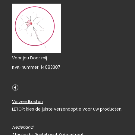
Voor jou Door mij
KVK-nummer: 14083387
F
a
c
e
Verzendkosten
b
o
LETOP: kies de juiste verzendoptie voor uw producten.
o
k
-
f
Nederland
Afhalen bij Postnl punt Keizerstraat