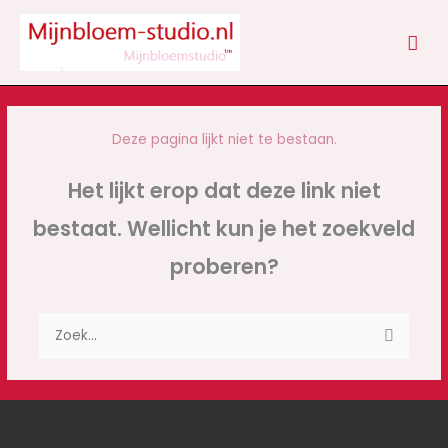
Ga
HOO
naar
de
inhoud
Deze pagina lijkt niet te bestaan.
Het lijkt erop dat deze link niet
bestaat. Wellicht kun je het zoekveld
proberen?
Zoek
naar: