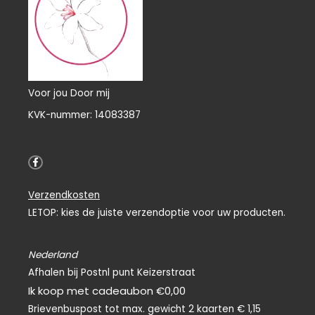
Voor jou Door mij
KVK-nummer: 14083387
F
a
c
e
Verzendkosten
b
o
LETOP: kies de juiste verzendoptie voor uw producten.
o
k
-
f
Nederland
Afhalen bij Postnl punt Keizerstraat
Ik koop met cadeaubon €0,00
Brievenbuspost tot max. gewicht 2 kaarten € 1,15