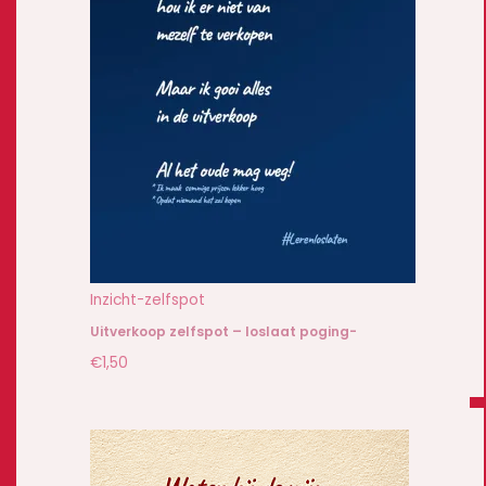
Inzicht-zelfspot
Uitverkoop zelfspot – loslaat poging-
€
1,50