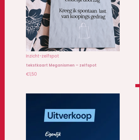
Inzicht-zelfspot
tekstkaart Meganismen – zelfspot
€
1,50