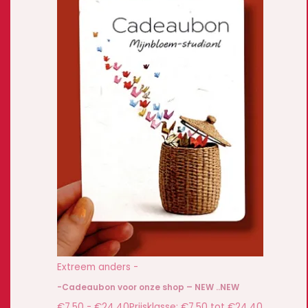
Extreem anders -
-Cadeaubon voor onze shop – NEW ..NEW
€
7,50
-
€
24,40
Prijsklasse: €7,50 tot €24,40