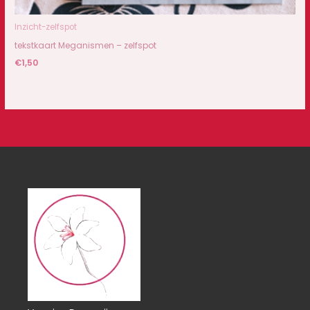
Inzicht-zelfspot
tekstkaart Meganismen – zelfspot
€
1,50