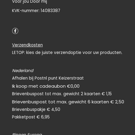
Voor jou Door mij
KVK-nummer: 14083387
F
a
c
e
Verzendkosten
b
o
LETOP: kies de juiste verzendoptie voor uw producten.
o
k
-
f
Nederland
Afhalen bij Postnl punt Keizerstraat
Ik koop met cadeaubon €0,00
Brievenbuspost tot max. gewicht 2 kaarten € 1,15
Brievenbuspost tot max. gewicht 6 kaarten € 2,50
Brievenbuspakje € 4,50
Pakketpost € 6,95
Binnen Europa