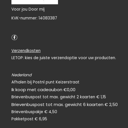
Voor jou Door mij
KVK-nummer: 14083387
F
a
c
e
Verzendkosten
b
o
LETOP: kies de juiste verzendoptie voor uw producten.
o
k
-
f
Nederland
Afhalen bij Postnl punt Keizerstraat
Ik koop met cadeaubon €0,00
Brievenbuspost tot max. gewicht 2 kaarten € 1,15
Brievenbuspost tot max. gewicht 6 kaarten € 2,50
Brievenbuspakje € 4,50
Pakketpost € 6,95