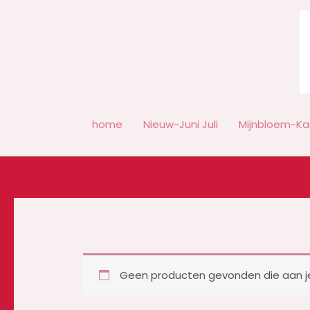
Ga
naar
de
inhoud
home
Nieuw-Juni Juli
Mijnbloem-Ka
Geen producten gevonden die aan je 