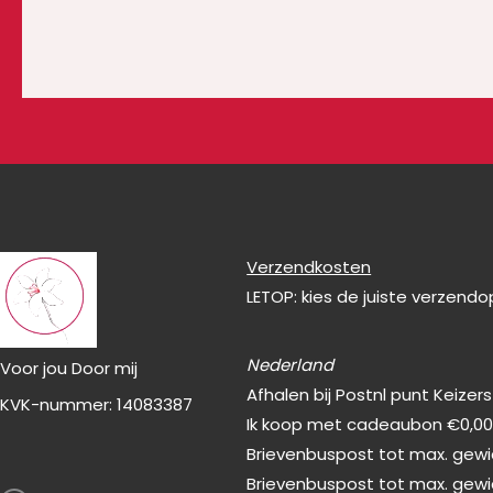
Verzendkosten
LETOP: kies de juiste verzend
Nederland
Voor jou Door mij
Afhalen bij Postnl punt Keizer
KVK-nummer: 14083387
Ik koop met cadeaubon €0,0
Brievenbuspost tot max. gewic
F
Brievenbuspost tot max. gewi
a