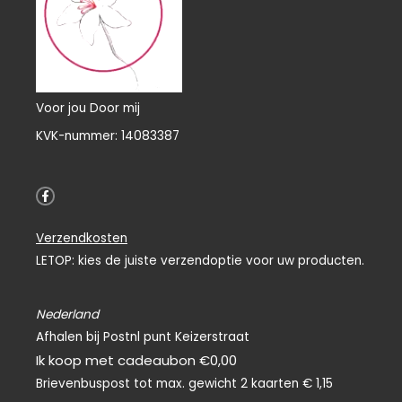
Voor jou Door mij
KVK-nummer: 14083387
F
a
c
e
Verzendkosten
b
o
LETOP: kies de juiste verzendoptie voor uw producten.
o
k
-
f
Nederland
Afhalen bij Postnl punt Keizerstraat
Ik koop met cadeaubon €0,00
Brievenbuspost tot max. gewicht 2 kaarten € 1,15