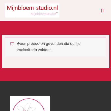
Ga
HOO
naar
de
inhoud
Geen producten gevonden die aan je
zoekcriteria voldoen.