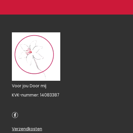
Voor jou Door mij
KVK-nummer: 14083387
F
a
c
e
Verzendkosten
b
o