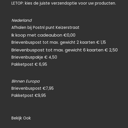
LETOP: kies de juiste verzendoptie voor uw producten.
o
k
-
f
Nederland
Afhalen bij Postnl punt Keizerstraat
Ik koop met cadeaubon €0,00
Brievenbuspost tot max. gewicht 2 kaarten € 1,15
Brievenbuspost tot max. gewicht 6 kaarten € 2,50
Brievenbuspakje € 4,50
Pakketpost € 6,95
Binnen Europa
Brievenbuspost €7,95
Pakketpost €9,95
Bekijk Ook