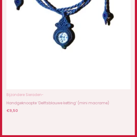
Bijzondere Sieraden-
Handgeknoopte ‘Delftsblauwe ketting’ (mini macrame)
€
9,50