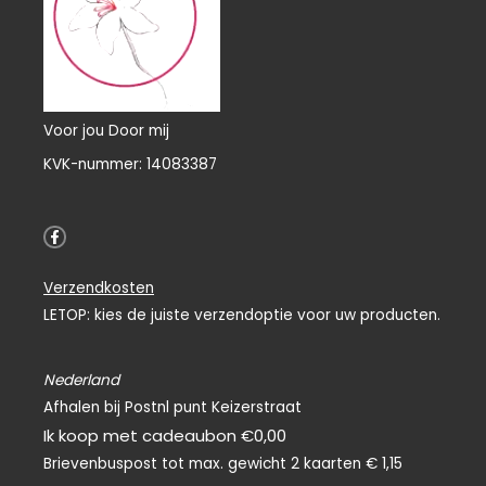
Voor jou Door mij
KVK-nummer: 14083387
F
a
c
e
Verzendkosten
b
o
LETOP: kies de juiste verzendoptie voor uw producten.
o
k
-
f
Nederland
Afhalen bij Postnl punt Keizerstraat
Ik koop met cadeaubon €0,00
Brievenbuspost tot max. gewicht 2 kaarten € 1,15