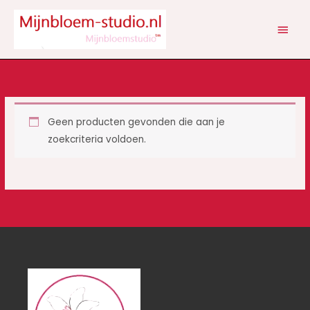
Ga
HOOF
naar
de
inhoud
Geen producten gevonden die aan je
zoekcriteria voldoen.