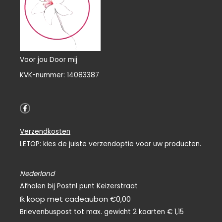
Voor jou Door mij
KVK-nummer: 14083387
F
a
c
e
Verzendkosten
b
o
LETOP: kies de juiste verzendoptie voor uw producten.
o
k
-
f
Nederland
Afhalen bij Postnl punt Keizerstraat
Ik koop met cadeaubon €0,00
Brievenbuspost tot max. gewicht 2 kaarten € 1,15