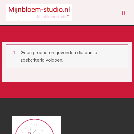
Ga
HOO
naar
de
inhoud
Geen producten gevonden die aan je
zoekcriteria voldoen.