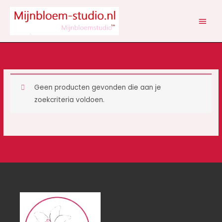
Ga
HOOF
naar
de
inhoud
Geen producten gevonden die aan je
zoekcriteria voldoen.