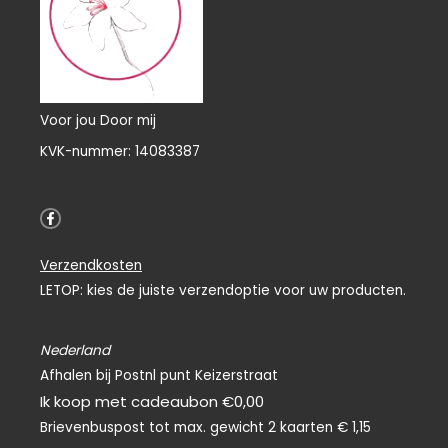
Voor jou Door mij
KVK-nummer: 14083387
F
a
c
e
Verzendkosten
b
o
LETOP: kies de juiste verzendoptie voor uw producten.
o
k
-
f
Nederland
Afhalen bij Postnl punt Keizerstraat
Ik koop met cadeaubon €0,00
Brievenbuspost tot max. gewicht 2 kaarten € 1,15