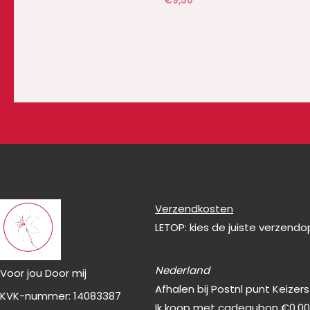
€
9,50
Verzendkosten
LETOP: kies de juiste verzend
Nederland
Voor jou Door mij
Afhalen bij Postnl punt Keizer
KVK-nummer: 14083387
Ik koop met cadeaubon €0,0