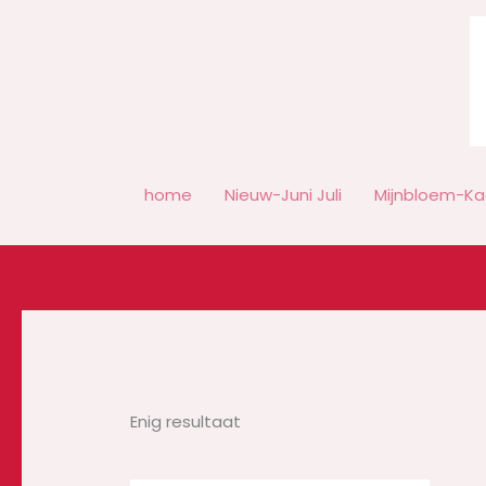
Ga
naar
de
inhoud
home
Nieuw-Juni Juli
Mijnbloem-Ka
Enig resultaat