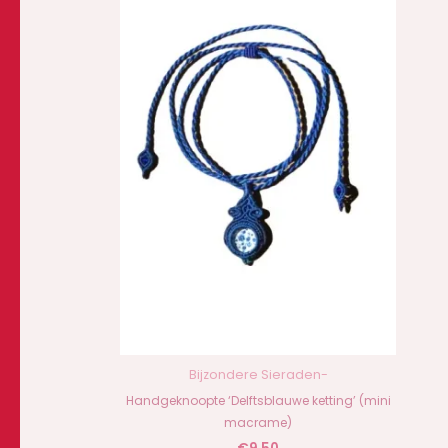
Bijzondere Sieraden-
Handgeknoopte ‘Delftsblauwe ketting’ (mini
macrame)