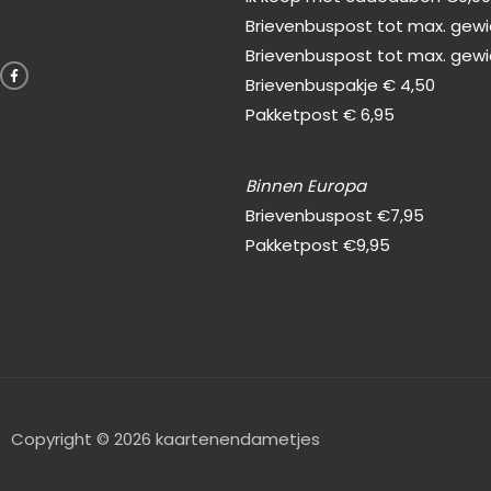
Brievenbuspost tot max. gewic
F
Brievenbuspost tot max. gewi
a
c
Brievenbuspakje € 4,50
e
b
Pakketpost € 6,95
o
o
k
-
f
Binnen Europa
Brievenbuspost €7,95
Pakketpost €9,95
Copyright © 2026 kaartenendametjes