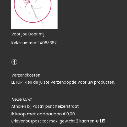
Voor jou Door mij
KVK-nummer: 14083387
F
a
c
e
Verzendkosten
b
o
LETOP: kies de juiste verzendoptie voor uw producten.
o
k
-
f
Nederland
Afhalen bij Postnl punt Keizerstraat
Ik koop met cadeaubon €0,00
Brievenbuspost tot max. gewicht 2 kaarten € 1,15