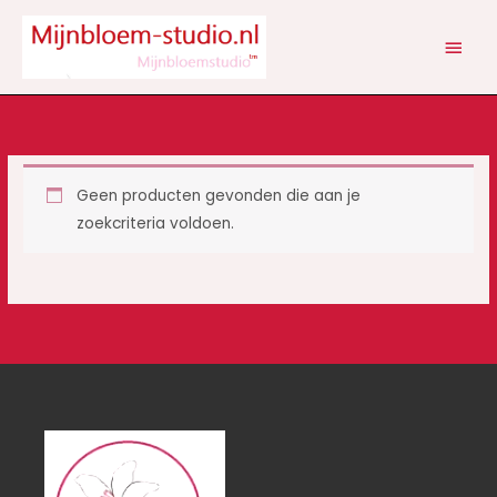
Ga
HOOF
naar
de
inhoud
Geen producten gevonden die aan je
zoekcriteria voldoen.