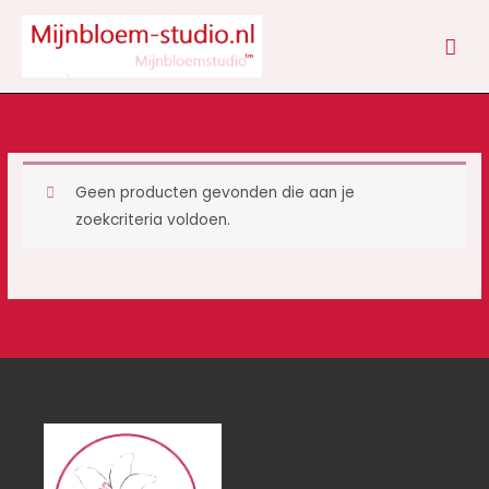
Ga
HOO
naar
de
inhoud
Geen producten gevonden die aan je
zoekcriteria voldoen.