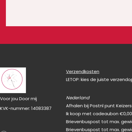
Verzendkosten
LETOP: kies de juiste verzend
Nederland
Voor jou Door mij
Afhalen bij Postnl punt Keizer
KVK-nummer: 14083387
Ik koop met cadeaubon €0,0
Brievenbuspost tot max. gewic
F
Brievenbuspost tot max. gewi
a