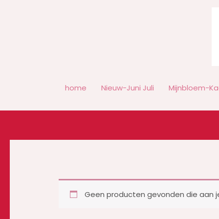
Ga
naar
de
inhoud
home
Nieuw-Juni Juli
Mijnbloem-Ka
Geen producten gevonden die aan je 