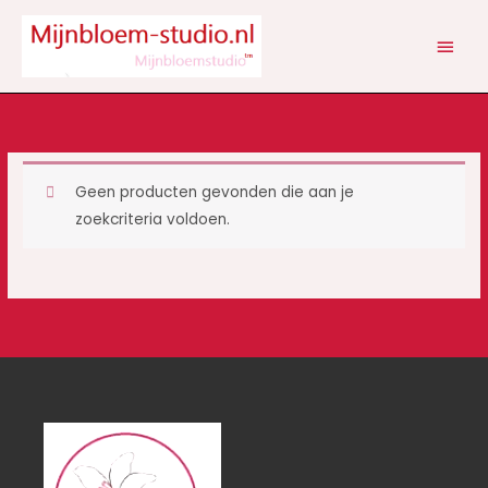
Ga
HOOF
naar
de
inhoud
Geen producten gevonden die aan je
zoekcriteria voldoen.