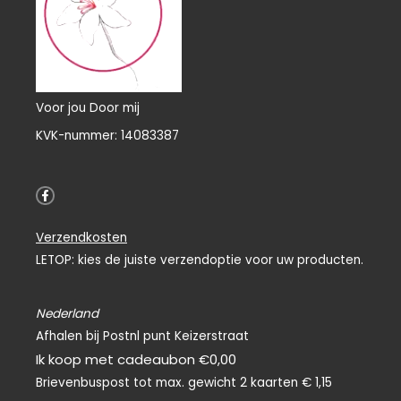
Voor jou Door mij
KVK-nummer: 14083387
F
a
c
e
Verzendkosten
b
o
LETOP: kies de juiste verzendoptie voor uw producten.
o
k
-
f
Nederland
Afhalen bij Postnl punt Keizerstraat
Ik koop met cadeaubon €0,00
Brievenbuspost tot max. gewicht 2 kaarten € 1,15