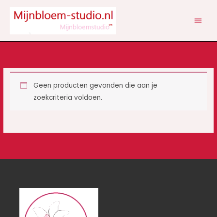
Ga
HOOF
naar
de
inhoud
Geen producten gevonden die aan je
zoekcriteria voldoen.