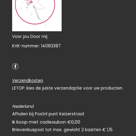
Voor jou Door mij
KVK-nummer: 14083387
F
a
c
e
Verzendkosten
b
o
LETOP: kies de juiste verzendoptie voor uw producten.
o
k
-
f
Nederland
Afhalen bij Postnl punt Keizerstraat
Ik koop met cadeaubon €0,00
Brievenbuspost tot max. gewicht 2 kaarten € 1,15