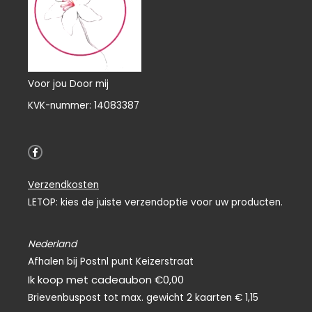
Voor jou Door mij
KVK-nummer: 14083387
F
a
c
e
Verzendkosten
b
o
LETOP: kies de juiste verzendoptie voor uw producten.
o
k
-
f
Nederland
Afhalen bij Postnl punt Keizerstraat
Ik koop met cadeaubon €0,00
Brievenbuspost tot max. gewicht 2 kaarten € 1,15