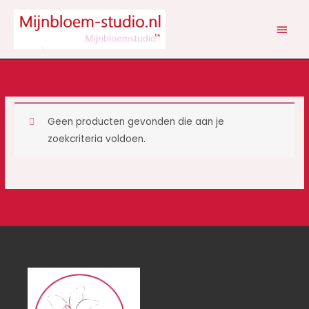
Ga
HOOF
naar
de
inhoud
Geen producten gevonden die aan je
zoekcriteria voldoen.