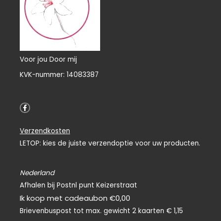
Voor jou Door mij
KVK-nummer: 14083387
F
a
c
e
Verzendkosten
b
o
LETOP: kies de juiste verzendoptie voor uw producten.
o
k
-
f
Nederland
Afhalen bij Postnl punt Keizerstraat
Ik koop met cadeaubon €0,00
Brievenbuspost tot max. gewicht 2 kaarten € 1,15