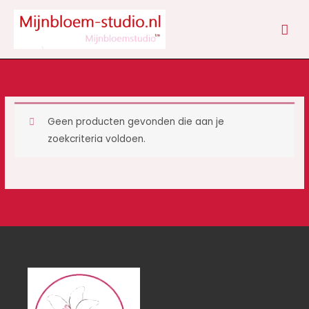
Ga
HOO
naar
de
inhoud
Geen producten gevonden die aan je
zoekcriteria voldoen.