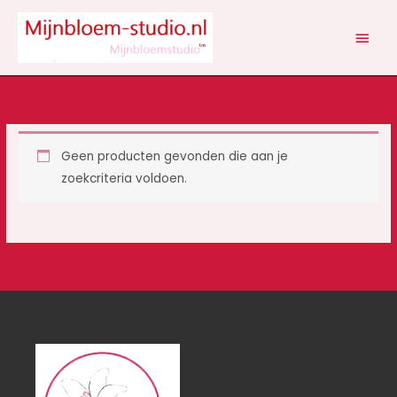
Ga
HOOF
naar
de
inhoud
Geen producten gevonden die aan je
zoekcriteria voldoen.