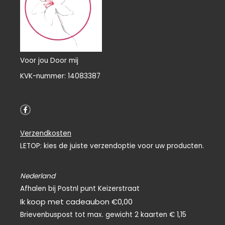
Voor jou Door mij
KVK-nummer: 14083387
F
a
c
e
Verzendkosten
b
o
LETOP: kies de juiste verzendoptie voor uw producten.
o
k
-
f
Nederland
Afhalen bij Postnl punt Keizerstraat
Ik koop met cadeaubon €0,00
Brievenbuspost tot max. gewicht 2 kaarten € 1,15