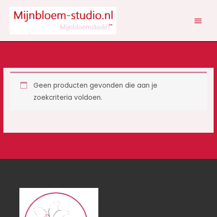
Ga
HOOF
naar
de
inhoud
Geen producten gevonden die aan je
zoekcriteria voldoen.