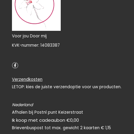
Voor jou Door mij
KVK-nummer: 14083387
F
a
c
e
Verzendkosten
b
o
LETOP: kies de juiste verzendoptie voor uw producten.
o
k
-
f
Nederland
Afhalen bij Postnl punt Keizerstraat
Ik koop met cadeaubon €0,00
Brievenbuspost tot max. gewicht 2 kaarten € 1,15