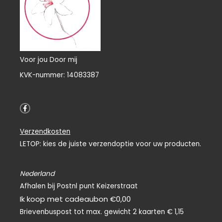
Voor jou Door mij
KVK-nummer: 14083387
F
a
c
e
Verzendkosten
b
o
LETOP: kies de juiste verzendoptie voor uw producten.
o
k
-
f
Nederland
Afhalen bij Postnl punt Keizerstraat
Ik koop met cadeaubon €0,00
Brievenbuspost tot max. gewicht 2 kaarten € 1,15