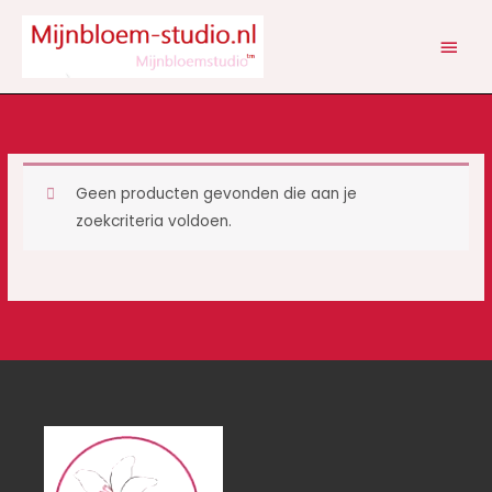
Ga
HOOF
naar
de
inhoud
Geen producten gevonden die aan je
zoekcriteria voldoen.