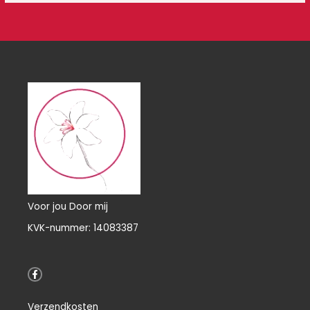
Voor jou Door mij
KVK-nummer: 14083387
F
a
c
e
Verzendkosten
b