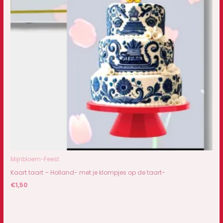
Mijnbloem-Feest
Kaart taart – Holland- met je klompjes op de taart-
€
1,50