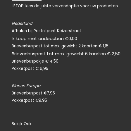
o
LETOP: kies de juiste verzendoptie voor uw producten.
o
k
-
f
Nederland
Afhalen bij Postnl punt Keizerstraat
Ik koop met cadeaubon €0,00
Brievenbuspost tot max. gewicht 2 kaarten € 1,15
Brievenbuspost tot max. gewicht 6 kaarten € 2,50
Brievenbuspakje € 4,50
Pakketpost € 6,95
Binnen Europa
Brievenbuspost €7,95
Pakketpost €9,95
Bekijk Ook