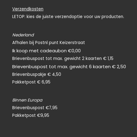
c
e
Verzendkosten
b
o
LETOP: kies de juiste verzendoptie voor uw producten.
o
k
-
f
Nederland
Afhalen bij Postnl punt Keizerstraat
Ik koop met cadeaubon €0,00
Brievenbuspost tot max. gewicht 2 kaarten € 1,15
Brievenbuspost tot max. gewicht 6 kaarten € 2,50
Brievenbuspakje € 4,50
Pakketpost € 6,95
Binnen Europa
Brievenbuspost €7,95
Pakketpost €9,95