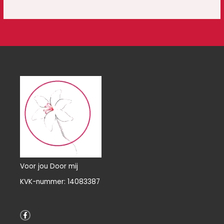
Voor jou Door mij
KVK-nummer: 14083387
F
a