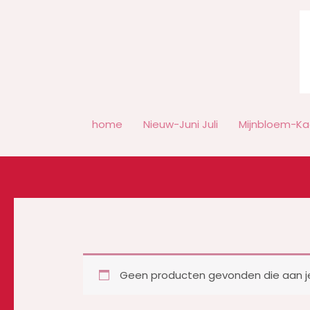
Ga
naar
de
inhoud
home
Nieuw-Juni Juli
Mijnbloem-Ka
Geen producten gevonden die aan je 