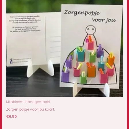
Mijnbloem-Handgemaakt
Zorgen popje voor jou kaart.
€
6,50