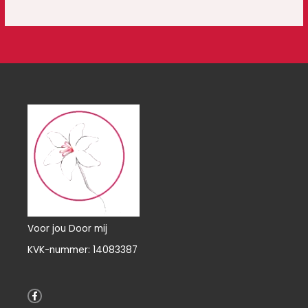
Voor jou Door mij
KVK-nummer: 14083387
F
a