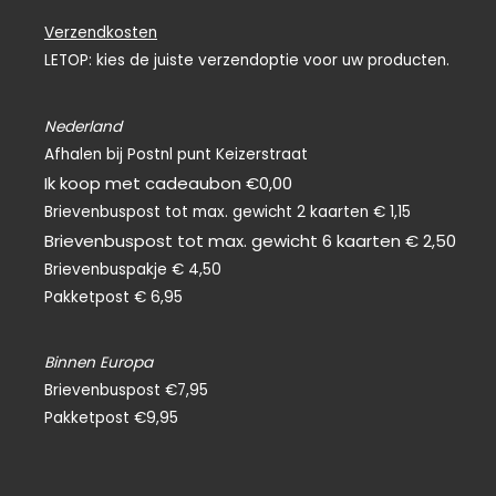
c
e
Verzendkosten
b
o
LETOP: kies de juiste verzendoptie voor uw producten.
o
k
-
f
Nederland
Afhalen bij Postnl punt Keizerstraat
Ik koop met cadeaubon €0,00
Brievenbuspost tot max. gewicht 2 kaarten € 1,15
Brievenbuspost tot max. gewicht 6 kaarten € 2,50
Brievenbuspakje € 4,50
Pakketpost € 6,95
Binnen Europa
Brievenbuspost €7,95
Pakketpost €9,95