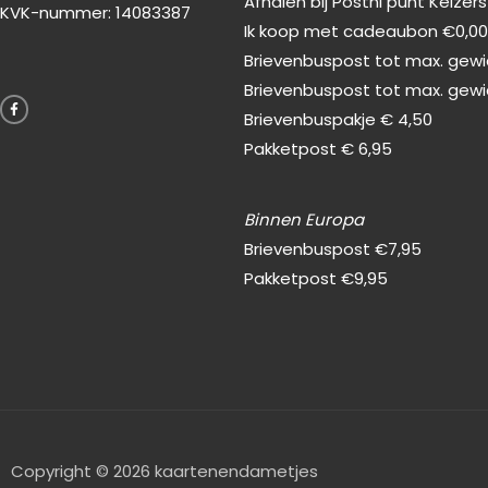
Afhalen bij Postnl punt Keizer
KVK-nummer: 14083387
Ik koop met cadeaubon €0,0
Brievenbuspost tot max. gewic
F
Brievenbuspost tot max. gewi
a
c
Brievenbuspakje € 4,50
e
b
Pakketpost € 6,95
o
o
k
-
f
Binnen Europa
Brievenbuspost €7,95
Pakketpost €9,95
Copyright © 2026 kaartenendametjes