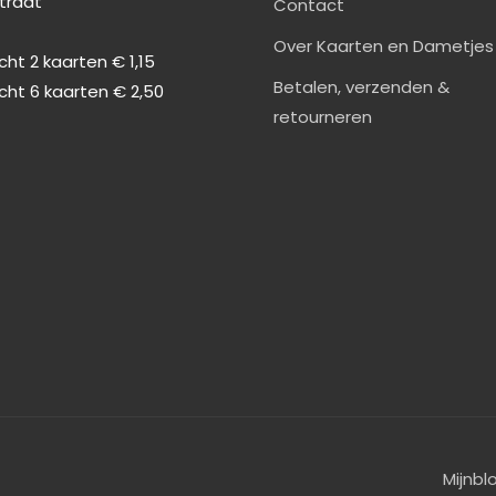
straat
Contact
0
Over Kaarten en Dametjes
ht 2 kaarten € 1,15
Betalen, verzenden &
cht 6 kaarten € 2,50
retourneren
Mijnbl