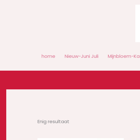
Ga
naar
de
inhoud
home
Nieuw-Juni Juli
Mijnbloem-Ka
Enig resultaat