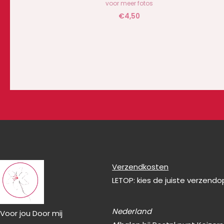
voor meer fotos
€
4,50
Verzendkosten
LETOP: kies de juiste verzend
Nederland
Voor jou Door mij