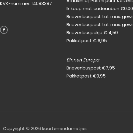
Afhalen bij Postnl punt Keizer
KVK-nummer: 14083387
Ik koop met cadeaubon €0,0
Brievenbuspost tot max. gewic
F
Brievenbuspost tot max. gewi
a
c
Brievenbuspakje € 4,50
e
b
Pakketpost € 6,95
o
o
k
-
f
Binnen Europa
Brievenbuspost €7,95
Pakketpost €9,95
Copyright © 2026 kaartenendametjes