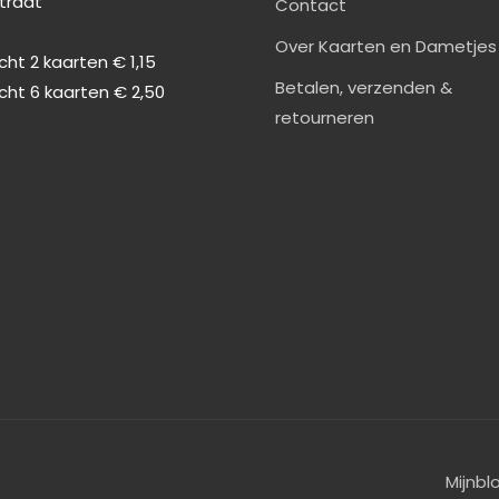
straat
Contact
0
Over Kaarten en Dametjes
ht 2 kaarten € 1,15
Betalen, verzenden &
cht 6 kaarten € 2,50
retourneren
Mijnbl