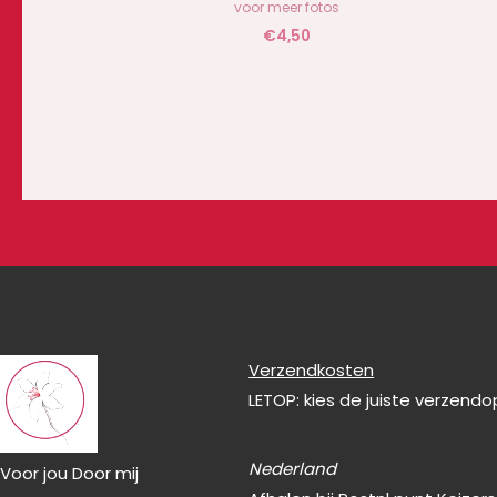
voor meer fotos
€
4,50
Verzendkosten
LETOP: kies de juiste verzend
Nederland
Voor jou Door mij