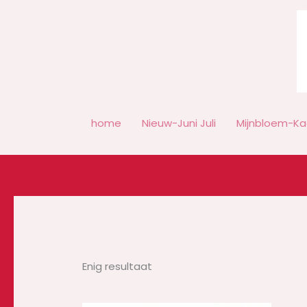
Ga
naar
de
inhoud
home
Nieuw-Juni Juli
Mijnbloem-Ka
Enig resultaat