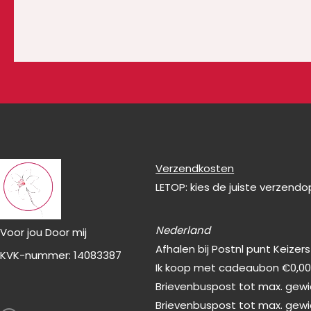
Verzendkosten
LETOP: kies de juiste verzend
Nederland
Voor jou Door mij
Afhalen bij Postnl punt Keizer
KVK-nummer: 14083387
Ik koop met cadeaubon €0,0
Brievenbuspost tot max. gewic
F
Brievenbuspost tot max. gewi
a