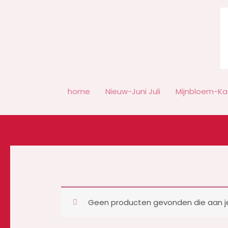
Ga
naar
de
inhoud
home
Nieuw-Juni Juli
Mijnbloem-Ka
Geen producten gevonden die aan je 