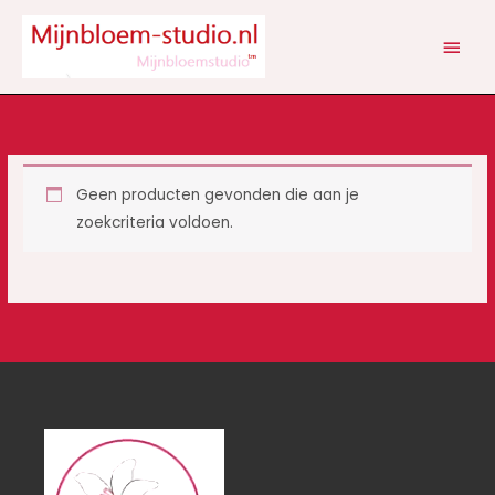
Ga
HOOF
naar
de
inhoud
Geen producten gevonden die aan je
zoekcriteria voldoen.