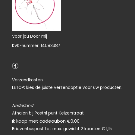
Voor jou Door mij
KVK-nummer: 14083387
F
a
c
e
Verzendkosten
b
o
LETOP: kies de juiste verzendoptie voor uw producten.
o
k
-
f
Nederland
Afhalen bij Postnl punt Keizerstraat
Ik koop met cadeaubon €0,00
Brievenbuspost tot max. gewicht 2 kaarten € 1,15