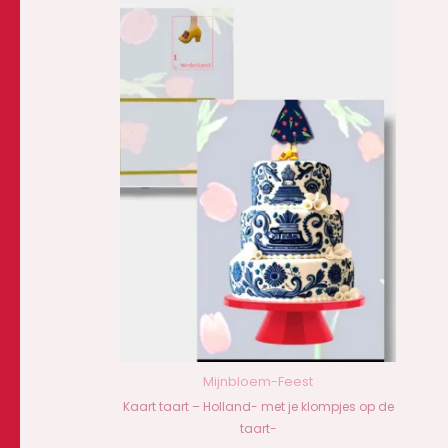
Mijnbloem-Feest
Kaart taart – Holland- met je klompjes op de
taart-