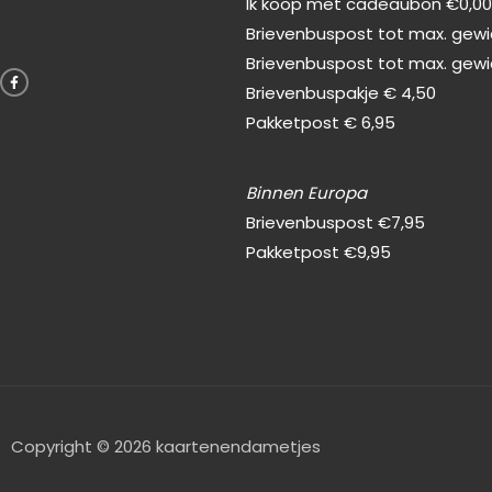
Ik koop met cadeaubon €0,0
Brievenbuspost tot max. gewic
F
Brievenbuspost tot max. gewi
a
c
Brievenbuspakje € 4,50
e
b
Pakketpost € 6,95
o
o
k
-
f
Binnen Europa
Brievenbuspost €7,95
Pakketpost €9,95
Copyright © 2026 kaartenendametjes