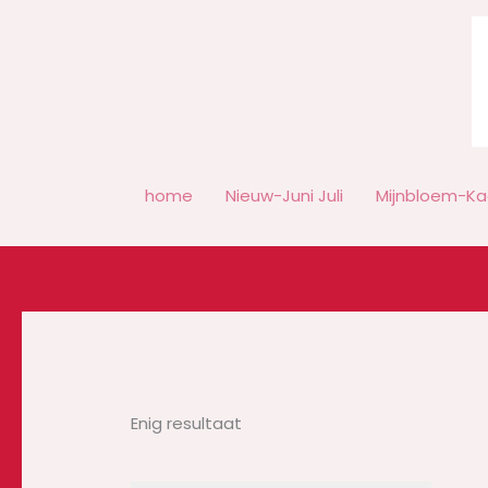
Ga
naar
de
inhoud
home
Nieuw-Juni Juli
Mijnbloem-Ka
Enig resultaat