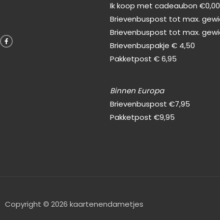
Ik koop met cadeaubon €0,0
Brievenbuspost tot max. gewic
F
Brievenbuspost tot max. gewi
a
c
Brievenbuspakje € 4,50
e
b
Pakketpost € 6,95
o
o
k
-
f
Binnen Europa
Brievenbuspost €7,95
Pakketpost €9,95
Copyright © 2026 kaartenendametjes