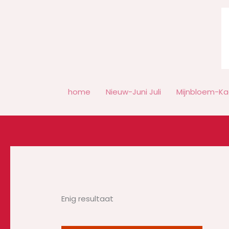
Ga
naar
de
inhoud
home
Nieuw-Juni Juli
Mijnbloem-Ka
Enig resultaat