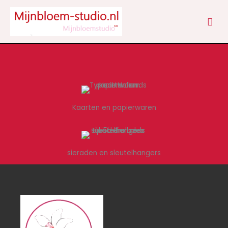
Ga
HOO
naar
de
inhoud
Kaarten en papierwaren
sieraden en sleutelhangers