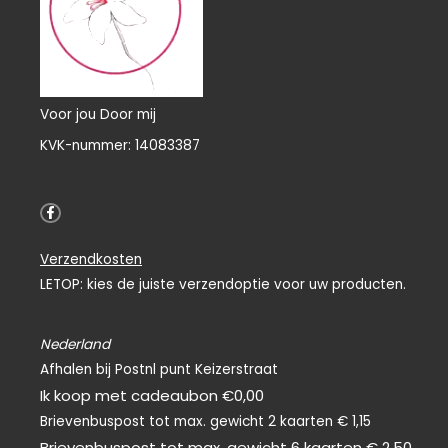
Voor jou Door mij
KVK-nummer: 14083387
F
a
c
e
Verzendkosten
b
o
LETOP: kies de juiste verzendoptie voor uw producten.
o
k
-
f
Nederland
Afhalen bij Postnl punt Keizerstraat
Ik koop met cadeaubon €0,00
Brievenbuspost tot max. gewicht 2 kaarten € 1,15
Brievenbuspost tot max. gewicht 6 kaarten € 2,50