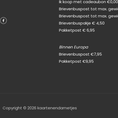
Ik koop met cadeaubon €0,0
Brievenbuspost tot max. gewic
F
Brievenbuspost tot max. gewi
a
c
Brievenbuspakje € 4,50
e
b
Pakketpost € 6,95
o
o
k
-
f
Binnen Europa
Brievenbuspost €7,95
Pakketpost €9,95
Copyright © 2026 kaartenendametjes