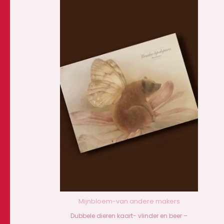
Mijnbloem-van andere makers
Dubbele dieren kaart- vlinder en beer –