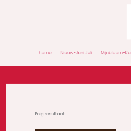
Ga
naar
de
inhoud
home
Nieuw-Juni Juli
Mijnbloem-Ka
Enig resultaat