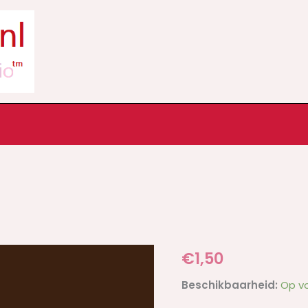
Dubbele
€
1,50
dieren
Beschikbaarheid:
Op v
kaart-