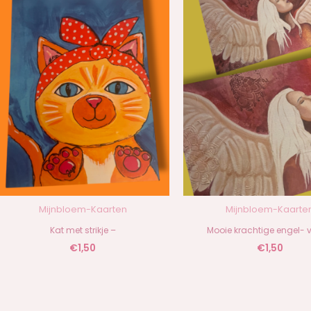
Mijnbloem-Kaarten
Mijnbloem-Kaarte
Kat met strikje –
Mooie krachtige engel- 
€
1,50
€
1,50