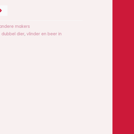
D
 andere makers
,
dubbel dier
,
vlinder en beer in