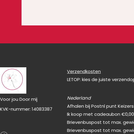
Verzendkosten
LETOP: kies de juiste verzend
Nederland
Voor jou Door mij
Afhalen bij Postnl punt Keizer
KVK-nummer: 14083387
Ik koop met cadeaubon €0,0
Brievenbuspost tot max. gewic
F
Brievenbuspost tot max. gewi
a