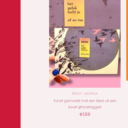
Mooi- serieus
Kaart gemaakt met een tekst uit een
kaart @taaltriggert
€
1,50