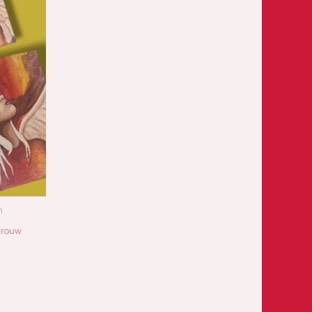
n
vrouw