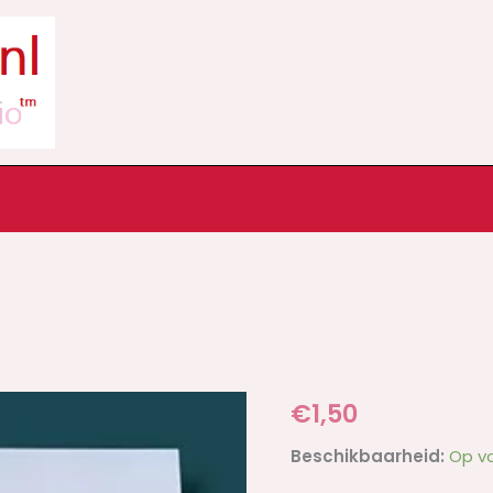
Kaart
€
1,50
Nils
Beschikbaarheid:
Op v
Holgerssen