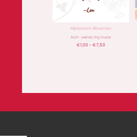
Mijnbloem-Bloemen
Ach- verras mij maar
€
1,00
-
€
7,50