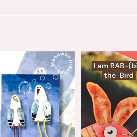
n
P
€
t
€