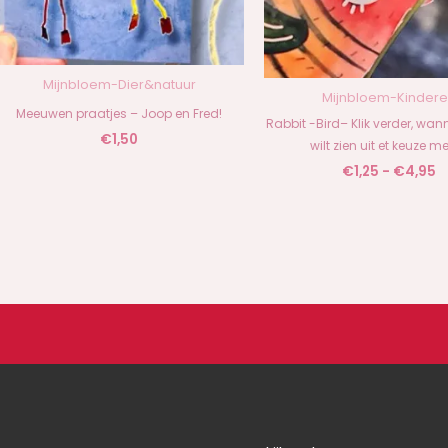
Mijnbloem-Dier&natuur
Mijnbloem-Kinder
Meeuwen praatjes – Joop en Fred!
Rabbit -Bird– Klik verder, wann
€
1,50
wilt zien uit et keuze m
€
1,25
-
€
4,95