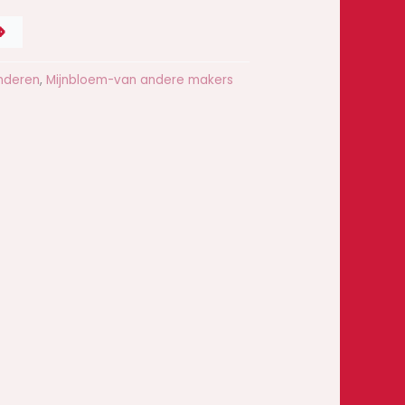
D
nderen
,
Mijnbloem-van andere makers