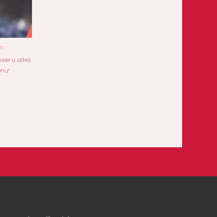
en
eer u alles
enu!