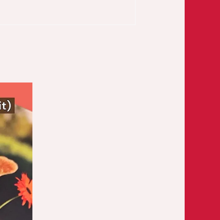
rijsklasse:
1,25
ot
4,95