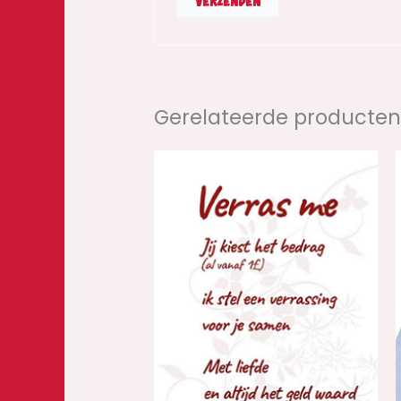
Gerelateerde producte
Prijsklasse:
€1,00
tot
€7,50