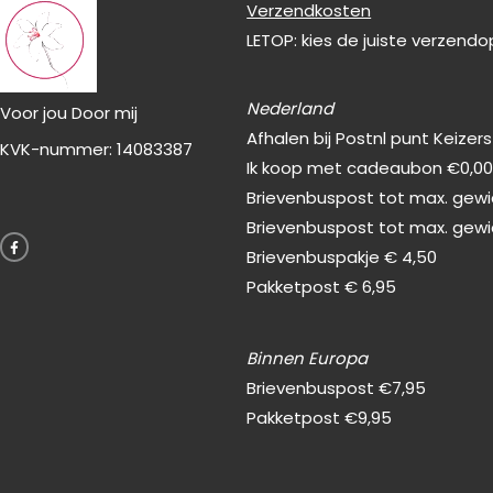
Verzendkosten
LETOP: kies de juiste verzend
Nederland
Voor jou Door mij
Afhalen bij Postnl punt Keizer
KVK-nummer: 14083387
Ik koop met cadeaubon €0,0
Brievenbuspost tot max. gewic
F
Brievenbuspost tot max. gewi
a
c
Brievenbuspakje € 4,50
e
b
Pakketpost € 6,95
o
o
k
-
f
Binnen Europa
Brievenbuspost €7,95
Pakketpost €9,95