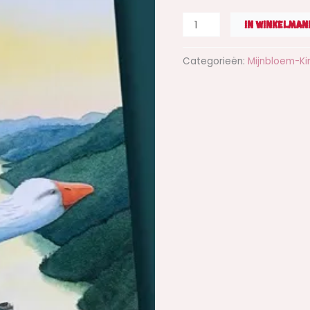
-
op
IN WINKELMAN
de
gans
Categorieën:
Mijnbloem-Ki
aantal