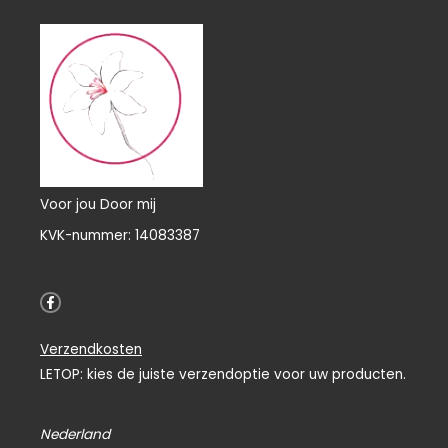
Voor jou Door mij
KVK-nummer: 14083387
F
a
c
e
Verzendkosten
b
o
LETOP: kies de juiste verzendoptie voor uw producten.
o
k
-
f
Nederland