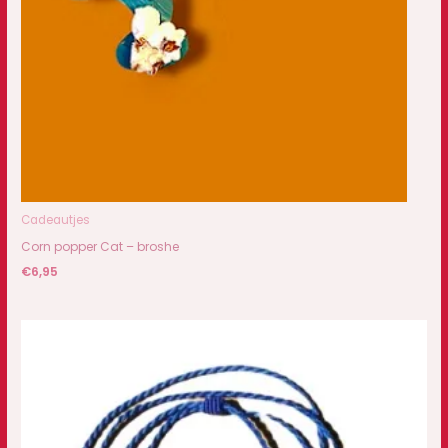
Cadeautjes
Corn popper Cat – broshe
€
6,95