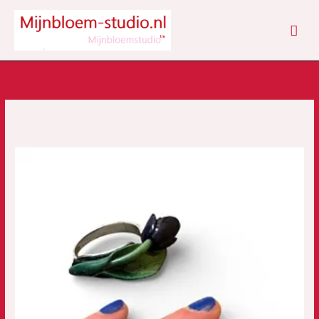
Ga
HOO
naar
de
inhoud