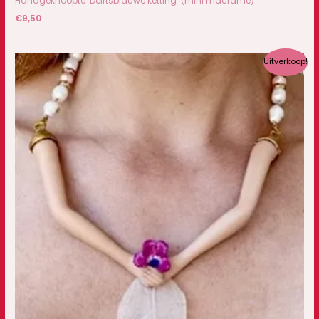
Handgeknoopte ‘Delftsblauwe ketting’ (mini macrame)
€
9,50
Oorspronkelijke
Huidige
Uitverkoop!
prijs
prijs
was:
is:
€27,50.
€12,50.