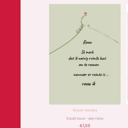
Rouw-verlies
Kaart rouw -een fase
€
1,50