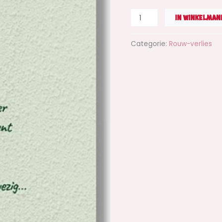
fasen-
aantal
IN WINKELMAN
Categorie:
Rouw-verlies