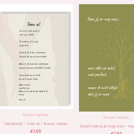
Rouw-verlies
Rouw-verlies
Tekstkaart – Toen Al – Rouw-verlies
Kaart toen jij er nog was – rou
€
1,65
€
1,50