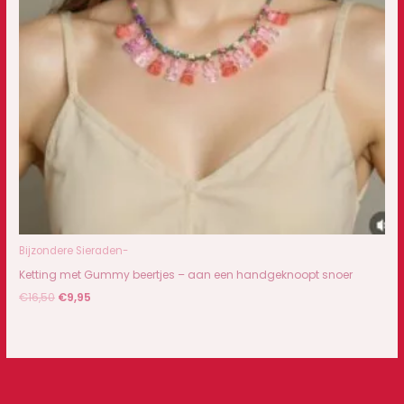
Bijzondere Sieraden-
Ketting met Gummy beertjes – aan een handgeknoopt snoer
€
16,50
€
9,95