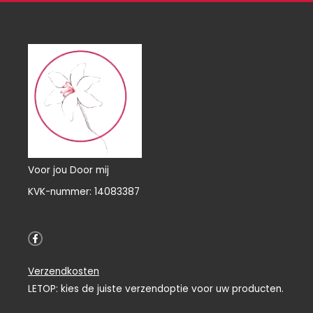
Voor jou Door mij
KVK-nummer: 14083387
F
a
c
e
Verzendkosten
b
o
LETOP: kies de juiste verzendoptie voor uw producten.
o
k
-