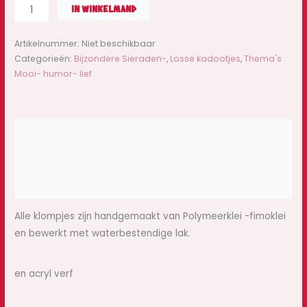
IN WINKELMAND
Artikelnummer:
Niet beschikbaar
Categorieën:
Bijzondere Sieraden-
,
Losse kadootjes
,
Thema's
Mooi- humor- lief
Beschrijving
Extra informatie
Beoordelingen (0)
Alle klompjes zijn handgemaakt van Polymeerklei -fimoklei
en bewerkt met waterbestendige lak.
en acryl verf