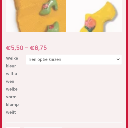
€
5,50
-
€
6,75
Welke
kleur
wilt u
wen
welke
vorm
klomp
weilt