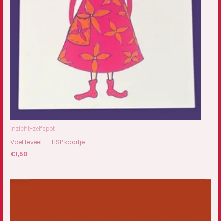
Inzicht-zelfspot
Voel teveel.. – HSP kaartje
€
1,50