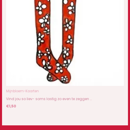
Mijnbloem-Kaarten
Vind jou so liev- soms lastig zo even te zeggen …
€
1,50