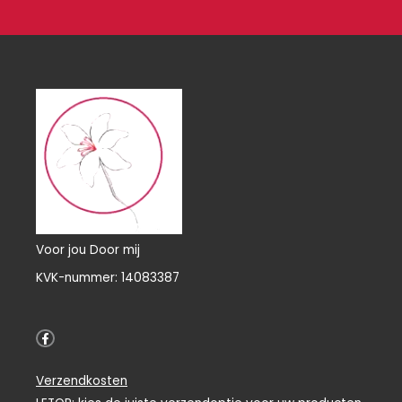
Voor jou Door mij
KVK-nummer: 14083387
F
a
c
e
Verzendkosten
b
o