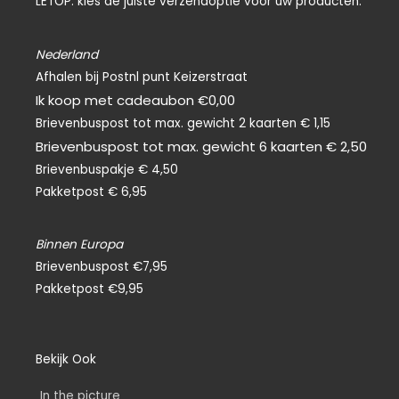
LETOP: kies de juiste verzendoptie voor uw producten.
o
k
-
f
Nederland
Afhalen bij Postnl punt Keizerstraat
Ik koop met cadeaubon €0,00
Brievenbuspost tot max. gewicht 2 kaarten € 1,15
Brievenbuspost tot max. gewicht 6 kaarten € 2,50
Brievenbuspakje € 4,50
Pakketpost € 6,95
Binnen Europa
Brievenbuspost €7,95
Pakketpost €9,95
Bekijk Ook
In the picture