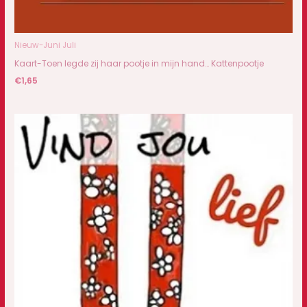
Nieuw-Juni Juli
Kaart-Toen legde zij haar pootje in mijn hand… Kattenpootje
€
1,65