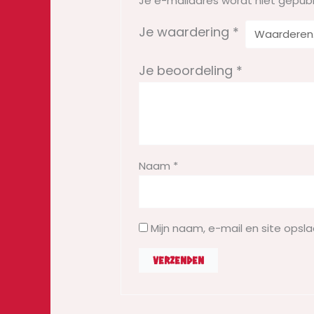
Je e-mailadres wordt niet gepubl
Je waardering
*
Je beoordeling
*
Naam
*
Mijn naam, e-mail en site opsl