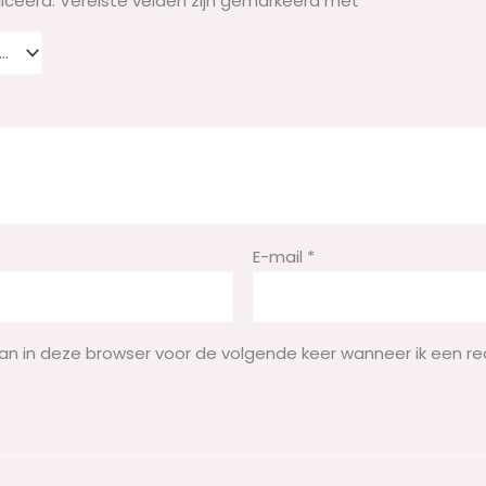
iceerd.
Vereiste velden zijn gemarkeerd met
*
E-mail
*
aan in deze browser voor de volgende keer wanneer ik een re