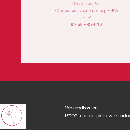
Nieuw-Juni Juli
-Cadeaubon voor onze shop – NEW
..NEW
€
7,50
-
€
24,40
Verzendkosten
LETOP: kies de juiste verzend