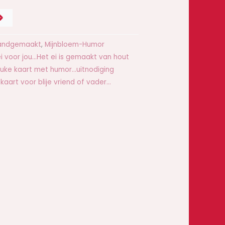
D
.
Handgemaakt
,
Mijnbloem-Humor
ei voor jou...Het ei is gemaakt van hout
euke kaart met humor...uitnodiging
aart voor blije vriend of vader...