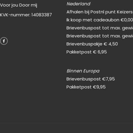
Nederland
Voor jou Door mij
Afhalen bij Postnl punt Keizer
KVK-nummer: 14083387
Ik koop met cadeaubon €0,0
Brievenbuspost tot max. gewic
F
Brievenbuspost tot max. gewi
a
c
Brievenbuspakje € 4,50
e
b
Pakketpost € 6,95
o
o
k
-
f
Binnen Europa
Brievenbuspost €7,95
Pakketpost €9,95