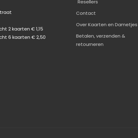
Resellers
straat
Contact
0
Over Kaarten en Dametjes
ht 2 kaarten € 1,15
Betalen, verzenden &
cht 6 kaarten € 2,50
retourneren