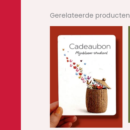
Gerelateerde producte
Prijsklasse:
€7,50
tot
€24,40