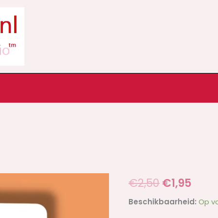
Plakje
Oorspronk
Huid
€
2,50
€
1,95
-
prijs
prijs
Beschikbaarheid:
Op v
BLIJ