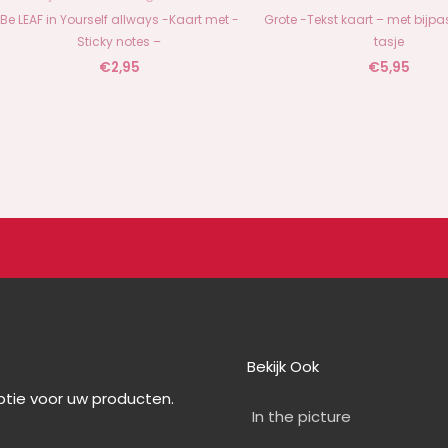
Be LEAF in Yourself allways -Kaart met -
Grote -Tekst kaart – met bijpa
Sticky notes –
tasje
€
2,95
€
5,95
Bekijk Ook
optie voor uw producten.
In the picture