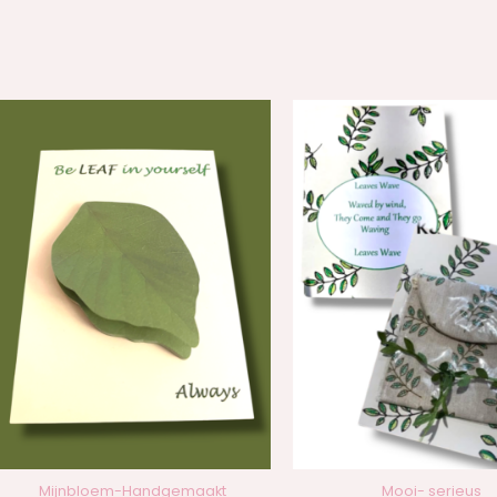
n
Mijnbloem-Handgemaakt
Mooi- serieus