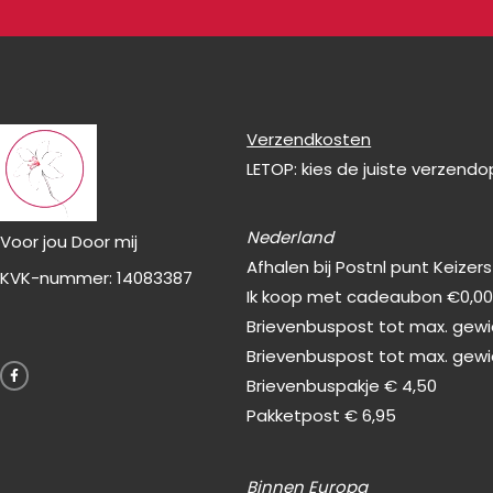
Verzendkosten
LETOP: kies de juiste verzend
Nederland
Voor jou Door mij
Afhalen bij Postnl punt Keizer
KVK-nummer: 14083387
Ik koop met cadeaubon €0,0
Brievenbuspost tot max. gewic
F
Brievenbuspost tot max. gewi
a
c
Brievenbuspakje € 4,50
e
b
Pakketpost € 6,95
o
o
k
-
f
Binnen Europa