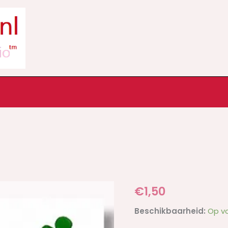
Kaart
€
1,50
rode
Beschikbaarheid:
Op v
kat-