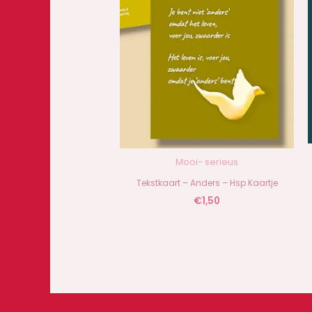
Mooi- serieus
Tekstkaart – Anders – Hsp Kaartje
€
1,50