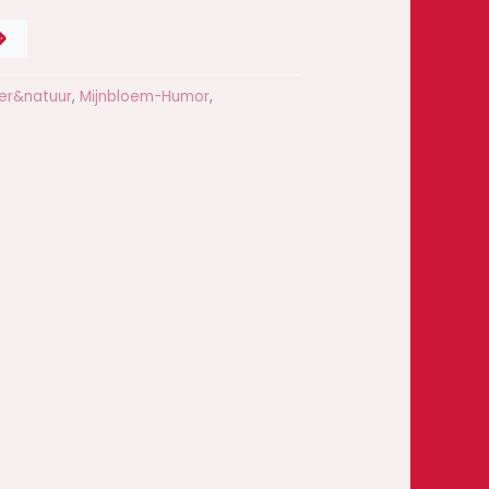
D
er&natuur
,
Mijnbloem-Humor
,