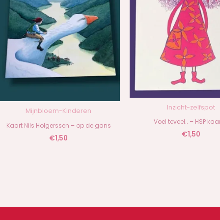
Inzicht-zelfspot
Mijnbloem-Kinderen
Voel teveel.. – HSP kaar
Kaart Nils Holgerssen – op de gans
€
1,50
€
1,50