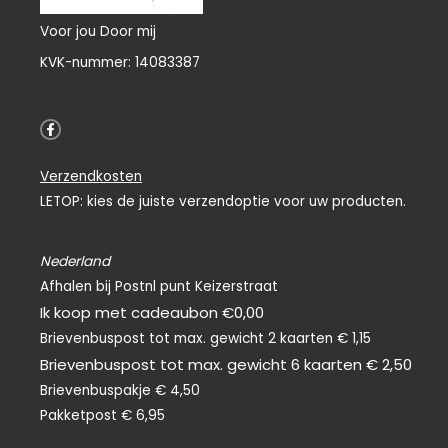
Voor jou Door mij
KVK-nummer: 14083387
F
a
c
e
Verzendkosten
b
o
LETOP: kies de juiste verzendoptie voor uw producten.
o
k
-
f
Nederland
Afhalen bij Postnl punt Keizerstraat
Ik koop met cadeaubon €0,00
Brievenbuspost tot max. gewicht 2 kaarten € 1,15
Brievenbuspost tot max. gewicht 6 kaarten € 2,50
Brievenbuspakje € 4,50
Pakketpost € 6,95