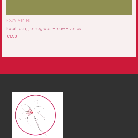
Rouw-verlies
Kaart toen jij er nog was – rouw – verlies
€
1,50