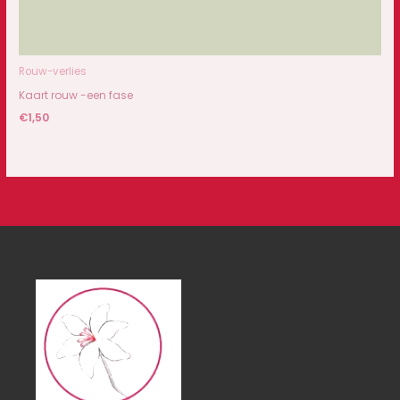
Rouw-verlies
Kaart rouw -een fase
€
1,50