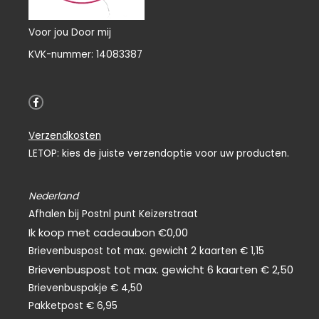
Voor jou Door mij
KVK-nummer: 14083387
F
a
c
e
Verzendkosten
b
o
LETOP: kies de juiste verzendoptie voor uw producten.
o
k
-
f
Nederland
Afhalen bij Postnl punt Keizerstraat
Ik koop met cadeaubon €0,00
Brievenbuspost tot max. gewicht 2 kaarten € 1,15
Brievenbuspost tot max. gewicht 6 kaarten € 2,50
Brievenbuspakje € 4,50
Pakketpost € 6,95