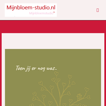
Ga
HOO
naar
de
inhoud
Kaart
toen
jij
er
nog
was
-
rouw
-
verlies