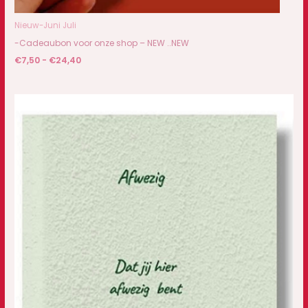
Nieuw-Juni Juli
-Cadeaubon voor onze shop – NEW ..NEW
€
7,50
-
€
24,40