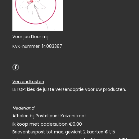
Voor jou Door mij
KVK-nummer: 14083387
F
a
c
e
Verzendkosten
b
o
LETOP: kies de juiste verzendoptie voor uw producten.
o
k
-
f
Nederland
Afhalen bij Postnl punt Keizerstraat
Ik koop met cadeaubon €0,00
Brievenbuspost tot max. gewicht 2 kaarten € 1,15