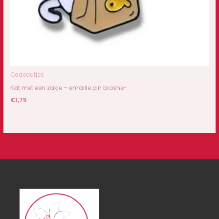
Cadeautjes
Kat met een zakje – emaille pin broshe-
€
1,75