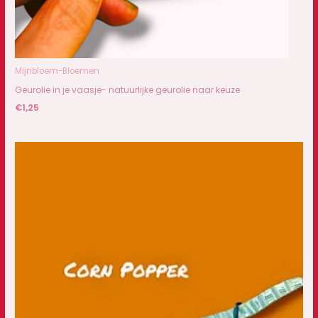
Mijnbloem-Bloemen
Geurolie in je vaasje- natuurlijke geurolie naar keuze
€
1,25