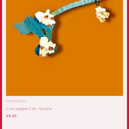
Cadeautjes
Corn popper Cat – broshe
€
6,95