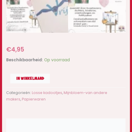
€
4,95
Beschikbaarheid:
Op voorraad
IN WINKELMAND
Categorieën:
Losse kadootjes
,
Mijnbloem-van andere
makers
,
Papierwaren
Beschrijving