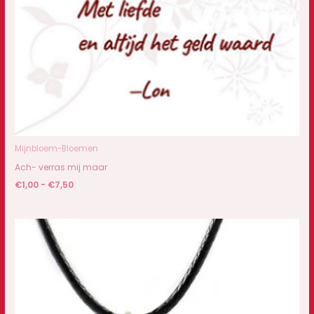
Mijnbloem-Bloemen
Ach- verras mij maar
€
1,00
-
€
7,50
Prijsklasse:
€6,50
tot
€6,95