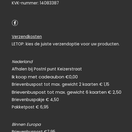
KVK-nummer: 14083387
F
a
c
e
Verzendkosten
b
o
LETOP: kies de juiste verzendoptie voor uw producten.
o
k
-
f
Nederland
Afhalen bij Postnl punt Keizerstraat
Ik koop met cadeaubon €0,00
Brievenbuspost tot max. gewicht 2 kaarten € 1,15
Brievenbuspost tot max. gewicht 6 kaarten € 2,50
Brievenbuspakje € 4,50
Pakketpost € 6,95
Binnen Europa
Brievenbuspost €7,95