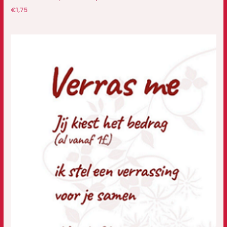
€
1,75
Prijsklasse:
€1,00
tot
€7,50