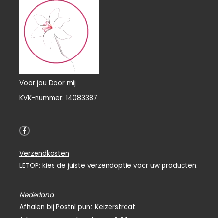
Voor jou Door mij
KVK-nummer: 14083387
F
a
c
e
Verzendkosten
b
o
LETOP: kies de juiste verzendoptie voor uw producten.
o
k
-
f
Nederland
Afhalen bij Postnl punt Keizerstraat