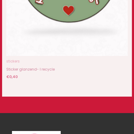
stickers
Sticker glanzend- I recycle
€
0,40