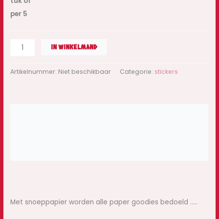
tuk of
per 5
IN WINKELMAND
Artikelnummer:
Niet beschikbaar
Categorie:
stickers
Beschrijving
Extra informatie
Beoordelingen (0)
Met snoeppapier worden alle paper goodies bedoeld …..