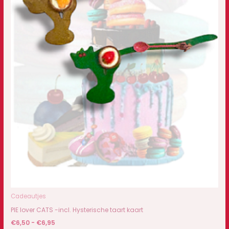
Cadeautjes
PIE lover CATS -incl. Hysterische taart kaart
€
6,50
-
€
6,95