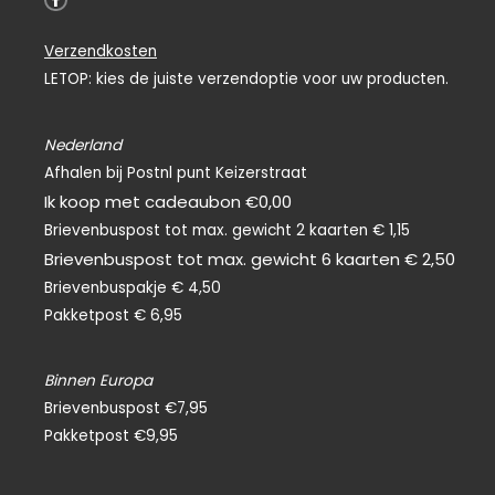
a
c
e
Verzendkosten
b
o
LETOP: kies de juiste verzendoptie voor uw producten.
o
k
-
f
Nederland
Afhalen bij Postnl punt Keizerstraat
Ik koop met cadeaubon €0,00
Brievenbuspost tot max. gewicht 2 kaarten € 1,15
Brievenbuspost tot max. gewicht 6 kaarten € 2,50
Brievenbuspakje € 4,50
Pakketpost € 6,95
Binnen Europa
Brievenbuspost €7,95
Pakketpost €9,95