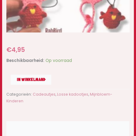
€
4,95
Beschikbaarheid:
Op voorraad
IN WINKELMAND
Categorieën:
Cadeautjes
,
Losse kadootjes
,
Mijnbloem-
Kinderen
Beschrijving