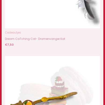
Cadeautjes
Dream CaTching Cat- Dromenvanger Kat
€
7,50
Prijsklasse:
€6,50
tot
€6,95